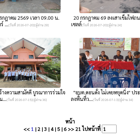
 กรกฎาคม 2569 เวลา 09.00 น.
20 กรกฎาคม 69 ลงเสาเข็มไฟถน
์ ...
เซลล์
[วันที่ 2026-07-20][ผู้อ่าน 29]
[วันที่ 2026-07-20][ผู้อ่าน 24]
้างความสามัคคี บูรณาการร่วมใจ
"อบต.ดอนดั่ง ไม่เคยหยุดนิ่ง" ปร
น...
ลงพื้นที่ว...
[วันที่ 2026-07-15][ผู้อ่าน 36]
[วันที่ 2026-07-13][ผู้อ่าน 34]
หน้า
<<
1
|
2
|
3
|
4
|
5
|
6
>>
21
ไปหน้าที่